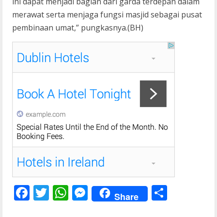
ini dapat menjadi bagian dari garda terdepan dalam
merawat serta menjaga fungsi masjid sebagai pusat
pembinaan umat,” pungkasnya.(BH)
F
T
W
M
S
Share
ac
w
h
e
h