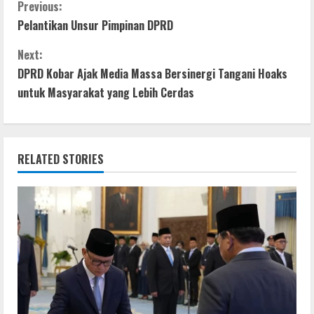
e
itt
at
ss
ar
C
Previous:
Pelantikan Unsur Pimpinan DPRD
b
er
s
e
e
o
o
A
n
Next:
n
o
p
g
DPRD Kobar Ajak Media Massa Bersinergi Tangani Hoaks
t
untuk Masyarakat yang Lebih Cerdas
k
p
er
i
n
RELATED STORIES
u
e
R
e
a