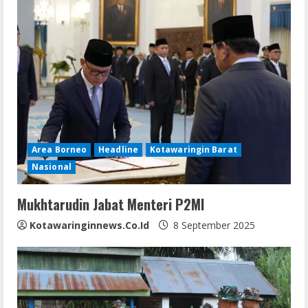
e
R
e
a
d
i
Area Borneo
Headline
Kotawaringin Barat
Nasional
n
Mukhtarudin Jabat Menteri P2MI
g
Kotawaringinnews.co.id
8 September 2025