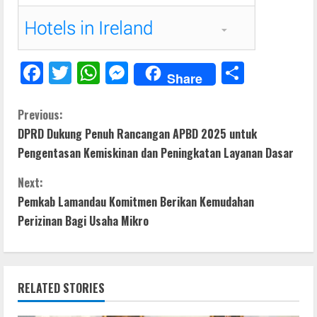
F
T
W
M
S
Share
ac
w
h
e
h
e
itt
at
ss
ar
C
Previous:
DPRD Dukung Penuh Rancangan APBD 2025 untuk
b
er
s
e
e
o
Pengentasan Kemiskinan dan Peningkatan Layanan Dasar
o
A
n
n
o
p
g
Next:
t
Pemkab Lamandau Komitmen Berikan Kemudahan
k
p
er
Perizinan Bagi Usaha Mikro
i
n
RELATED STORIES
u