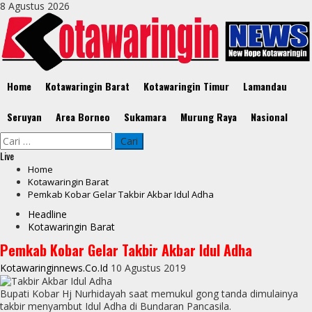
Skip
8 Agustus 2026
to
content
Primary
Home
Kotawaringin Barat
Kotawaringin Timur
Lamandau
Menu
Seruyan
Area Borneo
Sukamara
Murung Raya
Nasional
Cari
untuk:
Live
Home
Kotawaringin Barat
Pemkab Kobar Gelar Takbir Akbar Idul Adha
Headline
Kotawaringin Barat
Pemkab Kobar Gelar Takbir Akbar Idul Adha
Kotawaringinnews.co.id
10 Agustus 2019
Bupati Kobar Hj Nurhidayah saat memukul gong tanda dimulainya
takbir menyambut Idul Adha di Bundaran Pancasila.