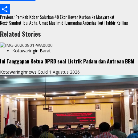
b
t
a
e
Continue
o
t
t
s
Previous:
Pemkab Kobar Salurkan 48 Ekor Hewan Kurban ke Masyarakat
S
Reading
Next:
Sambut Idul Adha, Umat Muslim di Lamandau Antusias Ikuti Takbir Keliling
o
e
s
s
h
Related Stories
k
r
A
e
a
p
n
r
Kotawaringin Barat
p
g
e
Ini Tanggapan Ketua DPRD soal Listrik Padam dan Antrean BBM
e
Kotawaringinnews.co.id
1 Agustus 2026
r