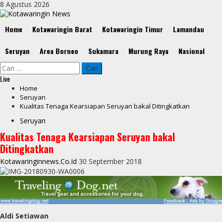
Skip
8 Agustus 2026
to
content
Primary
Home
Kotawaringin Barat
Kotawaringin Timur
Lamandau
Menu
Seruyan
Area Borneo
Sukamara
Murung Raya
Nasional
Cari
untuk:
Live
Home
Seruyan
Kualitas Tenaga Kearsiapan Seruyan bakal Ditingkatkan
Seruyan
Kualitas Tenaga Kearsiapan Seruyan bakal
Ditingkatkan
Kotawaringinnews.co.id
30 September 2018
Aldi Setiawan