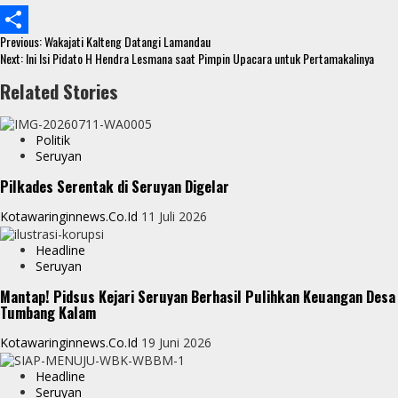
b
t
a
e
Continue
o
t
t
s
Previous:
Wakajati Kalteng Datangi Lamandau
S
Reading
Next:
Ini Isi Pidato H Hendra Lesmana saat Pimpin Upacara untuk Pertamakalinya
o
e
s
s
h
Related Stories
k
r
A
e
a
p
n
r
Politik
p
g
Seruyan
e
e
Pilkades Serentak di Seruyan Digelar
r
Kotawaringinnews.co.id
11 Juli 2026
Headline
Seruyan
Mantap! Pidsus Kejari Seruyan Berhasil Pulihkan Keuangan Desa
Tumbang Kalam
Kotawaringinnews.co.id
19 Juni 2026
Headline
Seruyan