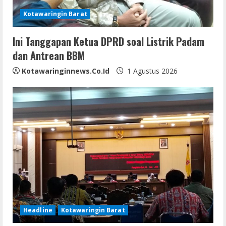
i
Kotawaringin Barat
n
Ini Tanggapan Ketua DPRD soal Listrik Padam
dan Antrean BBM
g
Kotawaringinnews.co.id
1 Agustus 2026
Headline
Kotawaringin Barat