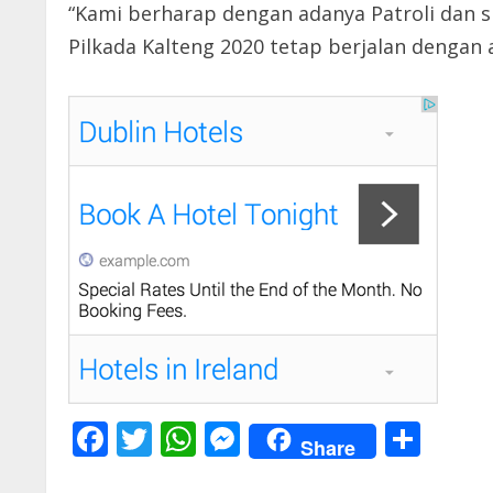
“Kami berharap dengan adanya Patroli dan 
Pilkada Kalteng 2020 tetap berjalan dengan
F
T
W
M
S
Share
ac
w
h
e
h