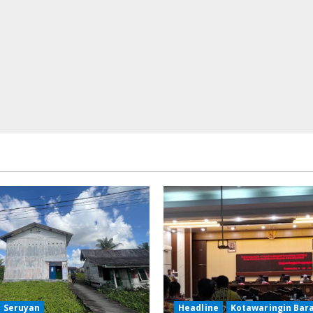
Seruyan
Headline
Kotawaringin Bar