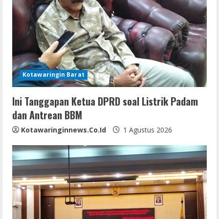
R
e
a
d
Kotawaringin Barat
i
Ini Tanggapan Ketua DPRD soal Listrik Padam
n
dan Antrean BBM
g
Kotawaringinnews.co.id
1 Agustus 2026