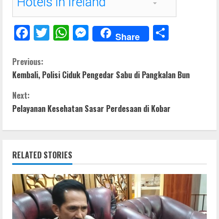
F
T
W
M
S
Share
ac
w
h
e
h
e
itt
at
ss
ar
C
Previous:
Kembali, Polisi Ciduk Pengedar Sabu di Pangkalan Bun
b
er
s
e
e
o
o
A
n
Next:
n
o
p
g
Pelayanan Kesehatan Sasar Perdesaan di Kobar
t
k
p
er
i
RELATED STORIES
n
u
e