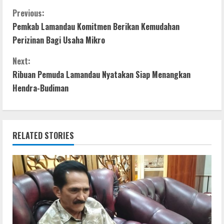
F
T
W
M
S
C
a
w
h
e
h
Previous:
Pemkab Lamandau Komitmen Berikan Kemudahan
c
i
a
s
a
o
Perizinan Bagi Usaha Mikro
e
t
t
s
r
n
b
t
s
e
e
Next:
t
Ribuan Pemuda Lamandau Nyatakan Siap Menangkan
o
e
A
n
Hendra-Budiman
o
r
p
g
i
k
p
e
n
r
RELATED STORIES
u
e
R
e