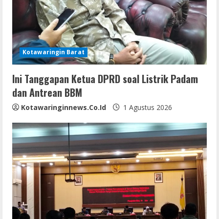
a
d
i
Kotawaringin Barat
n
Ini Tanggapan Ketua DPRD soal Listrik Padam
g
dan Antrean BBM
Kotawaringinnews.co.id
1 Agustus 2026