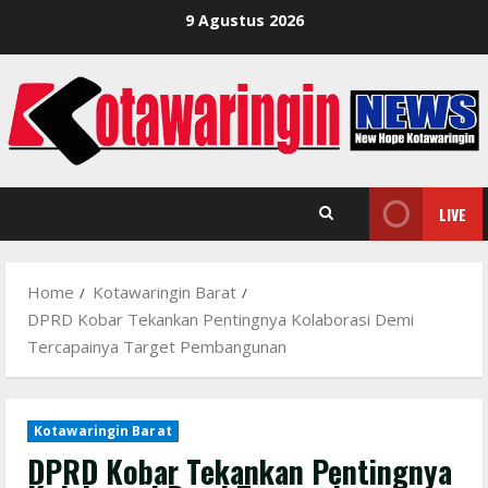
Skip
9 Agustus 2026
to
content
LIVE
Home
Kotawaringin Barat
DPRD Kobar Tekankan Pentingnya Kolaborasi Demi
Tercapainya Target Pembangunan
Kotawaringin Barat
DPRD Kobar Tekankan Pentingnya