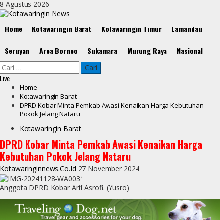
Skip
8 Agustus 2026
to
content
Primary
Home
Kotawaringin Barat
Kotawaringin Timur
Lamandau
Menu
Seruyan
Area Borneo
Sukamara
Murung Raya
Nasional
Cari
untuk:
Live
Home
Kotawaringin Barat
DPRD Kobar Minta Pemkab Awasi Kenaikan Harga Kebutuhan
Pokok Jelang Nataru
Kotawaringin Barat
DPRD Kobar Minta Pemkab Awasi Kenaikan Harga
Kebutuhan Pokok Jelang Nataru
Kotawaringinnews.co.id
27 November 2024
Anggota DPRD Kobar Arif Asrofi. (Yusro)