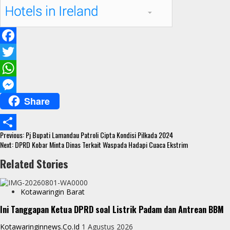
F
a
T
c
w
W
Share
e
i
h
M
b
t
a
e
Continue
o
t
t
s
Previous:
Pj Bupati Lamandau Patroli Cipta Kondisi Pilkada 2024
S
Reading
Next:
DPRD Kobar Minta Dinas Terkait Waspada Hadapi Cuaca Ekstrim
o
e
s
s
h
Related Stories
k
r
A
e
a
p
n
r
Kotawaringin Barat
p
g
e
Ini Tanggapan Ketua DPRD soal Listrik Padam dan Antrean BBM
e
Kotawaringinnews.co.id
1 Agustus 2026