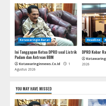
i
n
u
e
Kotawaringin Barat
Headline
R
e
Ini Tanggapan Ketua DPRD soal Listrik
DPRD Kobar Ra
Padam dan Antrean BBM
Kotawaring
a
Kotawaringinnews.co.id
1
2026
Agustus 2026
d
i
YOU MAY HAVE MISSED
n
g