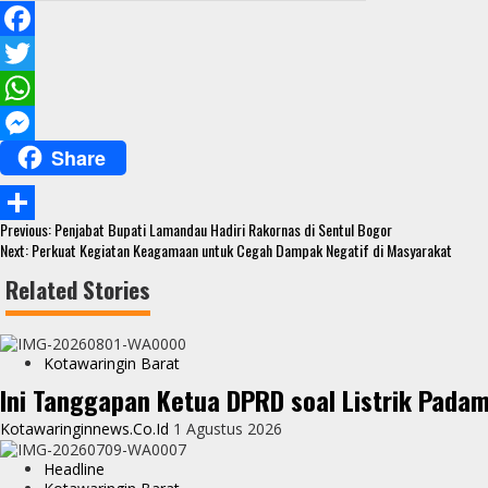
F
a
T
c
w
W
Share
e
i
h
M
b
t
a
e
Continue
o
t
t
s
Previous:
Penjabat Bupati Lamandau Hadiri Rakornas di Sentul Bogor
S
Reading
Next:
Perkuat Kegiatan Keagamaan untuk Cegah Dampak Negatif di Masyarakat
o
e
s
s
h
Related Stories
k
r
A
e
a
p
n
r
Kotawaringin Barat
p
g
e
Ini Tanggapan Ketua DPRD soal Listrik Pada
e
Kotawaringinnews.co.id
1 Agustus 2026
r
Headline