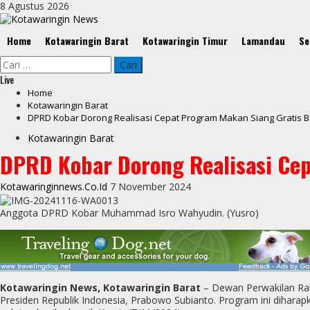
Skip
8 Agustus 2026
to
content
Primary
Home
Kotawaringin Barat
Kotawaringin Timur
Lamandau
Se
Menu
Cari
untuk:
Live
Home
Kotawaringin Barat
DPRD Kobar Dorong Realisasi Cepat Program Makan Siang Gratis Ber
Kotawaringin Barat
DPRD Kobar Dorong Realisasi Cepa
Kotawaringinnews.co.id
7 November 2024
Anggota DPRD Kobar Muhammad Isro Wahyudin. (Yusro)
Kotawaringin News, Kotawaringin Barat
– Dewan Perwakilan Rak
Presiden Republik Indonesia, Prabowo Subianto. Program ini dihar