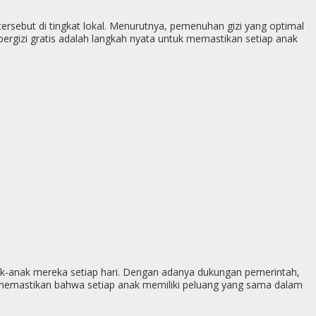
p
g
ebut di tingkat lokal. Menurutnya, pemenuhan gizi yang optimal
e
bergizi gratis adalah langkah nyata untuk memastikan setiap anak
r
ak-anak mereka setiap hari. Dengan adanya dukungan pemerintah,
in memastikan bahwa setiap anak memiliki peluang yang sama dalam