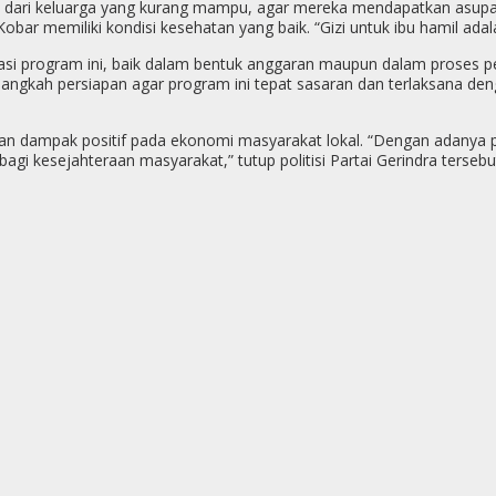
utama dari keluarga yang kurang mampu, agar mereka mendapatkan asu
obar memiliki kondisi kesehatan yang baik. “Gizi untuk ibu hamil adal
 program ini, baik dalam bentuk anggaran maupun dalam proses pen
langkah persiapan agar program ini tepat sasaran dan terlaksana de
n dampak positif pada ekonomi masyarakat lokal. “Dengan adanya pen
i kesejahteraan masyarakat,” tutup politisi Partai Gerindra tersebut