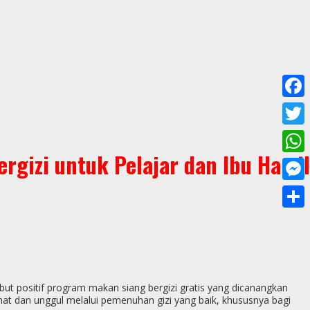
F
a
T
c
gizi untuk Pelajar dan Ibu Hamil
w
W
e
i
h
M
b
t
a
e
o
S
t
t
s
o
h
e
s
s
k
a
r
A
e
r
 positif program makan siang bergizi gratis yang dicanangkan
p
 dan unggul melalui pemenuhan gizi yang baik, khususnya bagi
n
e