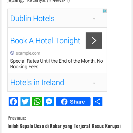
Share
F
T
W
M
S
C
a
w
h
e
h
Previous:
Inilah Kepala Desa di Kobar yang Terjerat Kasus Korupsi
c
i
a
s
a
o