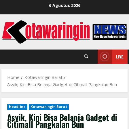
Skip
6 Agustus 2026
to
content
LIVE
Home
Kotawaringin Barat
Asyik, Kini Bisa Belanja Gadget di Citimall Pangkalan Bun
Headline
Kotawaringin Barat
Asyik, Kini Bisa Belanja Gadget di
Citimall Pangkalan Bun