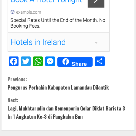
F
T
W
M
S
Share
ac
w
h
e
h
e
itt
at
ss
ar
C
Previous:
Pengurus Perbakin Kabupaten Lamandau Dilantik
b
er
s
e
e
o
o
A
n
Next:
n
o
p
g
Lagi, Mukhtarudin dan Kemenperin Gelar Diklat Barista 3
t
In 1 Angkatan Ke-3 di Pangkalan Bun
k
p
er
i