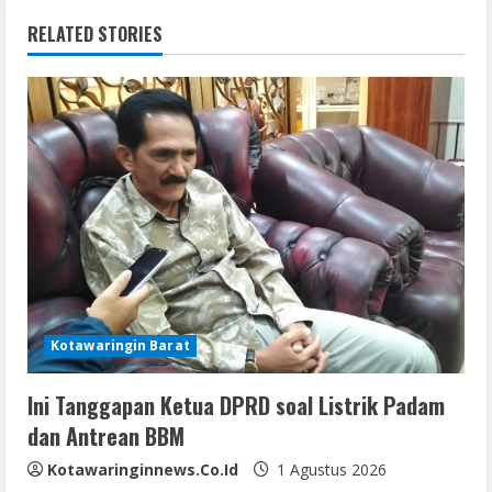
n
RELATED STORIES
u
e
R
e
a
d
i
Kotawaringin Barat
n
Ini Tanggapan Ketua DPRD soal Listrik Padam
dan Antrean BBM
g
Kotawaringinnews.co.id
1 Agustus 2026