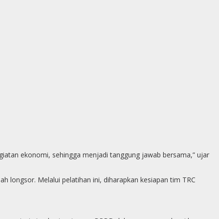
p
g
e
r
giatan ekonomi, sehingga menjadi tanggung jawab bersama,” ujar
ah longsor. Melalui pelatihan ini, diharapkan kesiapan tim TRC