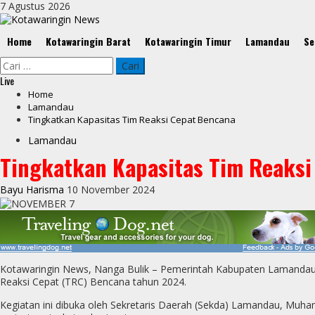
Skip
7 Agustus 2026
to
content
Primary
Home
Kotawaringin Barat
Kotawaringin Timur
Lamandau
Se
Menu
Cari
untuk:
Live
Home
Lamandau
Tingkatkan Kapasitas Tim Reaksi Cepat Bencana
Lamandau
Tingkatkan Kapasitas Tim Reaksi
Bayu Harisma
10 November 2024
Kotawaringin News, Nanga Bulik – Pemerintah Kabupaten Lamanda
Reaksi Cepat (TRC) Bencana tahun 2024.
Kegiatan ini dibuka oleh Sekretaris Daerah (Sekda) Lamandau, Muha