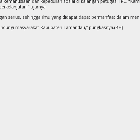
rasa kemanusiaan dan kepedulian sosial di kalangan petugas TRC. “K
rkelanjutan,” ujarnya.
gan serius, sehingga ilmu yang didapat dapat bermanfaat dalam menj
lindungi masyarakat Kabupaten Lamandau,” pungkasnya.(BH)