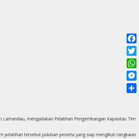
F
a
T
c
w
W
e
i
h
M
b
t
a
e
o
S
t
t
s
o
h
e
s
s
k
a
en Lamandau, mengadakan Pelatihan Pengembangan Kapasitas Tim
r
A
e
r
p
 pelatihan tersebut puluhan peserta yang siap mengikuti rangkaian
n
e