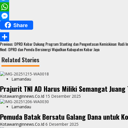
a
T
c
w
W
Share
e
i
h
M
b
t
a
e
Continue
o
t
t
s
Previous:
DPRD Kobar Dukung Program Stunting dan Pengentasan Kemiskinan: Rudi Im
S
Reading
Next:
DPRD dan Pemda Bersinergi Wujudkan Kabupaten Kobar Jaya
o
e
s
s
h
Related Stories
k
r
A
e
a
p
n
r
Lamandau
p
g
e
Prajurit TNI AD Harus Miliki Semangat Juang 
e
Kotawaringinnews.co.id
15 Desember 2025
r
Lamandau
Pemuda Batak Bersatu Galang Dana untuk Ko
Kotawaringinnews.co.id
6 Desember 2025