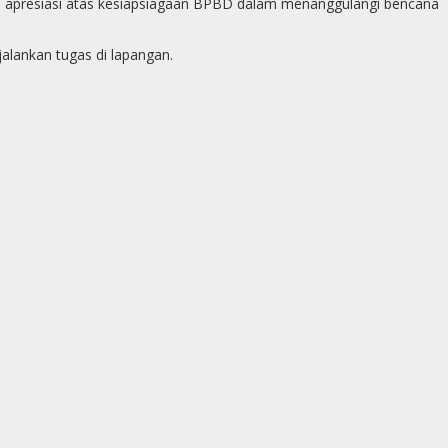
ami apresiasi atas kesiapsiagaan BPBD dalam menanggulangi bencana
alankan tugas di lapangan.