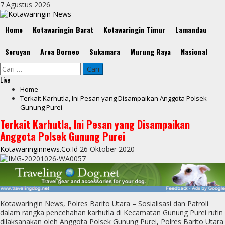
Skip
7 Agustus 2026
to
content
Primary
Home
Kotawaringin Barat
Kotawaringin Timur
Lamandau
Menu
Seruyan
Area Borneo
Sukamara
Murung Raya
Nasional
Cari
untuk:
Live
Home
Terkait Karhutla, Ini Pesan yang Disampaikan Anggota Polsek
Gunung Purei
Terkait Karhutla, Ini Pesan yang Disampaikan
Anggota Polsek Gunung Purei
Kotawaringinnews.co.id
26 Oktober 2020
Kotawaringin News, Polres Barito Utara – Sosialisasi dan Patroli
dalam rangka pencehahan karhutla di Kecamatan Gunung Purei rutin
dilaksanakan oleh Anggota Polsek Gunung Purei, Polres Barito Utara