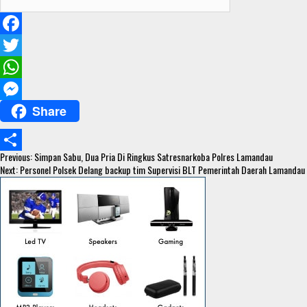
F
a
T
c
w
W
Share
e
i
h
M
b
t
a
e
Continue
o
t
t
s
Previous:
Simpan Sabu, Dua Pria Di Ringkus Satresnarkoba Polres Lamandau
S
Reading
Next:
Personel Polsek Delang backup tim Supervisi BLT Pemerintah Daerah Lamandau
o
e
s
s
h
k
r
A
e
a
p
n
r
p
g
e
e
r