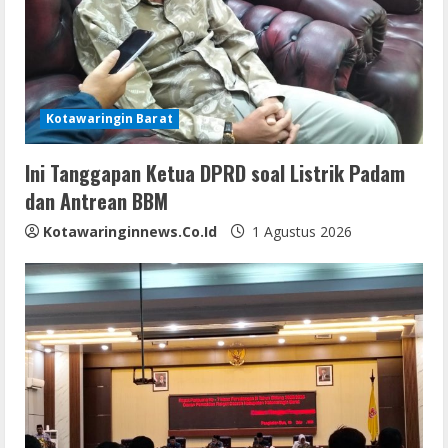
a
d
i
Kotawaringin Barat
n
Ini Tanggapan Ketua DPRD soal Listrik Padam
g
dan Antrean BBM
Kotawaringinnews.co.id
1 Agustus 2026