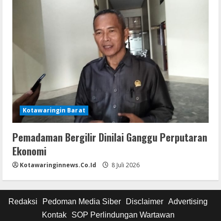
Kotawaringin Barat
Pemadaman Bergilir Dinilai Ganggu Perputaran
Ekonomi
Kotawaringinnews.co.id
8 Juli 2026
Redaksi
Pedoman Media Siber
Disclaimer
Advertising
Kontak
SOP Perlindungan Wartawan