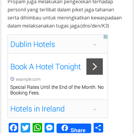
Propam juga melakukan pengecekan terhadap
personil yang terlibat dalam piket jaga tahanan
serta dihimbau untuk meningkatkan kewaspadaan
dalam melaksanakan tugas jaga.(dns/den/K3)
F
T
W
M
S
Share