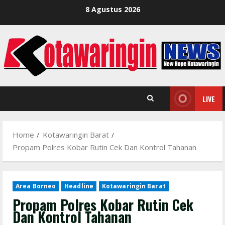
Skip
8 Agustus 2026
to
content
LIVE
Home
Kotawaringin Barat
Propam Polres Kobar Rutin Cek Dan Kontrol Tahanan
Area Borneo
Headline
Kotawaringin Barat
Propam Polres Kobar Rutin Cek
Dan Kontrol Tahanan