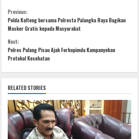
ac
w
h
e
h
e
itt
at
ss
ar
C
Previous:
Polda Kalteng bersama Polresta Palangka Raya Bagikan
b
er
s
e
e
o
Masker Gratis kepada Masyarakat
o
A
n
n
o
p
g
Next:
t
Polres Pulang Pisau Ajak Forkopimda Kampanyekan
k
p
er
Protokol Kesehatan
i
n
RELATED STORIES
u
e
R
e