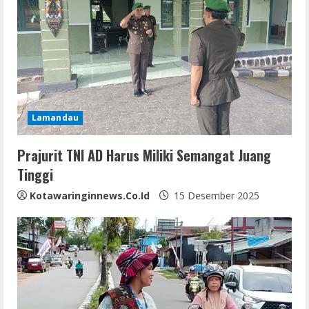
R
e
a
d
i
Lamandau
n
Prajurit TNI AD Harus Miliki Semangat Juang
Tinggi
g
Kotawaringinnews.co.id
15 Desember 2025