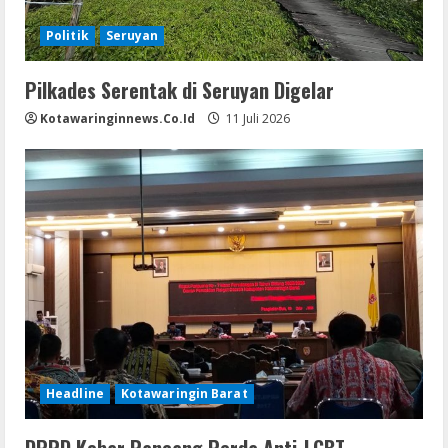
Politik
Seruyan
Pilkades Serentak di Seruyan Digelar
Kotawaringinnews.co.id
11 Juli 2026
Headline
Kotawaringin Barat
DPRD Kobar Rancang Perda Anti-LGBT