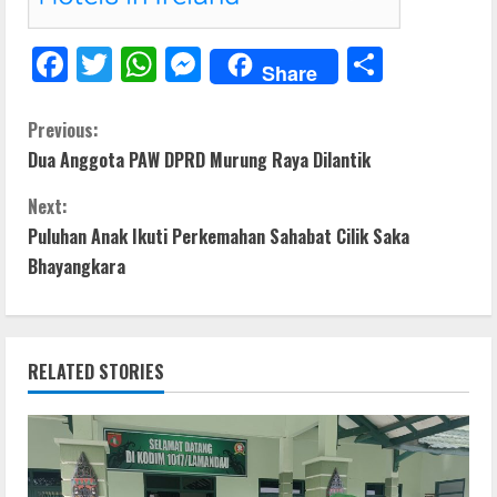
F
T
W
M
S
Share
ac
w
h
e
h
e
itt
at
ss
ar
C
Previous:
Dua Anggota PAW DPRD Murung Raya Dilantik
b
er
s
e
e
o
o
A
n
Next:
n
o
p
g
Puluhan Anak Ikuti Perkemahan Sahabat Cilik Saka
t
Bhayangkara
k
p
er
i
n
RELATED STORIES
u
e