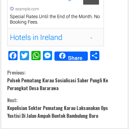
F
T
W
M
S
Share
ac
w
h
e
h
e
itt
at
ss
ar
C
Previous:
Polsek Pematang Karau Sosialisasi Saber Pungli Ke
b
er
s
e
e
o
Perangkat Desa Bararawa
o
A
n
n
o
p
g
Next:
t
Kepolisian Sektor Pematang Karau Laksanakan Ops
k
p
er
Yustisi Di Jalan Ampah Buntok Bambulung Baru
i