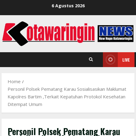
Skip
6 Agustus 2026
to
content
LIVE
Home
Personil Polsek Pematang Karau Sosialisasikan Maklumat
Kapolres Bartim ,Terkait Kepatuhan Protokol Kesehatan
Ditempat Umum
Personil Polsek Pematang Karau