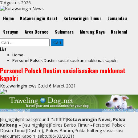
Skip
7 Agustus 2026
to
content
Primary
Home
Kotawaringin Barat
Kotawaringin Timur
Lamandau
Menu
Seruyan
Area Borneo
Sukamara
Murung Raya
Nasional
Cari
untuk:
Live
Home
Personel Polsek Dustim sosialisasikan maklumat kapolri
Personel Polsek Dustim sosialisasikan maklumat
kapolri
Kotawaringinnews.co.id
6 Maret 2021
[su_highlight background=”#ffffff”]
Kotawaringin News, Polda
Kalteng
– [/su_highlight]Polres Barito Timur –Personel Polsek
Dusun Timur(Dustim), Polres Bartim,Polda Kalteng sosialisasi
Maklumat Kapolri ,sabtu(06/03/2021)