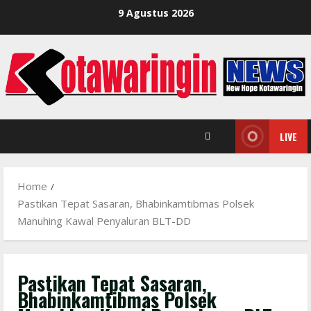
Skip
9 Agustus 2026
to
content
LIVE
Home
Pastikan Tepat Sasaran, Bhabinkamtibmas Polsek
Manuhing Kawal Penyaluran BLT-DD
Pastikan Tepat Sasaran,
Bhabinkamtibmas Polsek