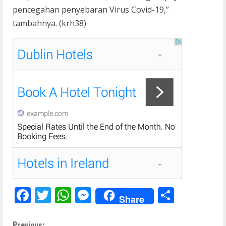
pencegahan penyebaran Virus Covid-19,”
tambahnya. (krh38)
F
T
W
M
S
Share
ac
w
h
e
h
Previous: