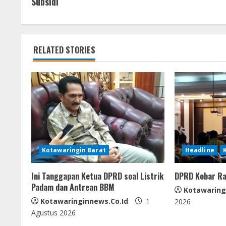
o
A
n
Subsidi
n
o
p
g
t
k
p
er
RELATED STORIES
i
n
u
e
R
Kotawaringin Barat
Headline
e
Ini Tanggapan Ketua DPRD soal Listrik
DPRD Kobar Ra
a
Padam dan Antrean BBM
Kotawaring
d
Kotawaringinnews.co.id
1
2026
Agustus 2026