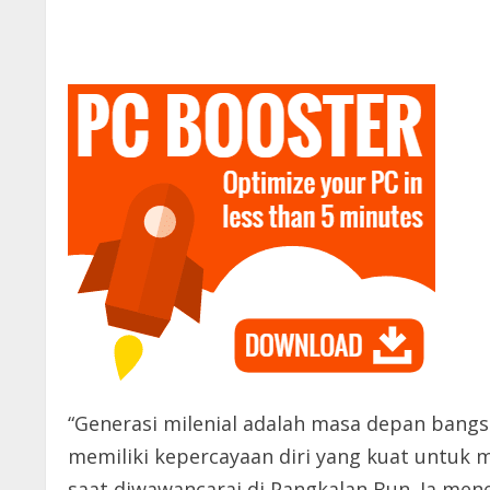
“Generasi milenial adalah masa depan bang
memiliki kepercayaan diri yang kuat untu
saat diwawancarai di Pangkalan Bun. Ia mene