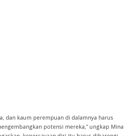
sa, dan kaum perempuan di dalamnya harus
k mengembangkan potensi mereka,” ungkap Mina
gaskan, kepercayaan diri itu harus dibarengi