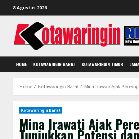
Skip
8 Agustus 2026
to
content
HOME
KOTAWARINGIN BARAT
KOTAWARINGIN TIMUR
LAM
Home
Kotawaringin Barat
Mina Irawati Ajak Perempu
Kotawaringin Barat
Mina Irawati Ajak Per
Tunjukkan Potensi dan