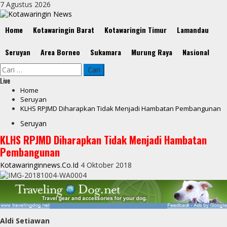
Skip
7 Agustus 2026
to
content
Primary
Home
Kotawaringin Barat
Kotawaringin Timur
Lamandau
Menu
Seruyan
Area Borneo
Sukamara
Murung Raya
Nasional
Cari
untuk:
Live
Home
Seruyan
KLHS RPJMD Diharapkan Tidak Menjadi Hambatan Pembangunan
Seruyan
KLHS RPJMD Diharapkan Tidak Menjadi Hambatan
Pembangunan
Kotawaringinnews.co.id
4 Oktober 2018
Aldi Setiawan