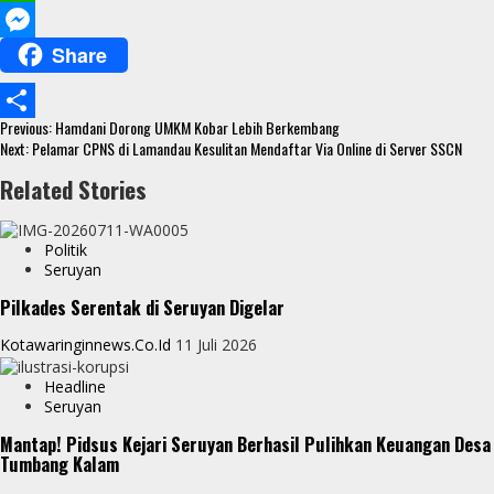
c
w
W
Share
e
i
h
M
b
t
a
e
Continue
o
t
t
s
Previous:
Hamdani Dorong UMKM Kobar Lebih Berkembang
S
Reading
Next:
Pelamar CPNS di Lamandau Kesulitan Mendaftar Via Online di Server SSCN
o
e
s
s
h
Related Stories
k
r
A
e
a
p
n
r
Politik
p
g
Seruyan
e
e
Pilkades Serentak di Seruyan Digelar
r
Kotawaringinnews.co.id
11 Juli 2026
Headline
Seruyan
Mantap! Pidsus Kejari Seruyan Berhasil Pulihkan Keuangan Desa
Tumbang Kalam