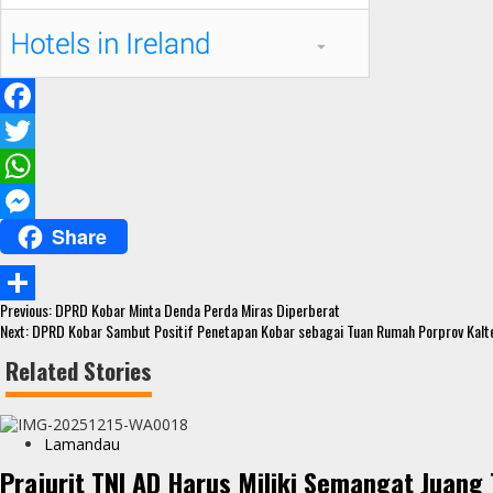
F
a
T
c
w
W
Share
e
i
h
M
b
t
a
e
Continue
o
t
t
s
Previous:
DPRD Kobar Minta Denda Perda Miras Diperberat
S
Reading
Next:
DPRD Kobar Sambut Positif Penetapan Kobar sebagai Tuan Rumah Porprov Kalte
o
e
s
s
h
Related Stories
k
r
A
e
a
p
n
r
Lamandau
p
g
e
Prajurit TNI AD Harus Miliki Semangat Juang 
e