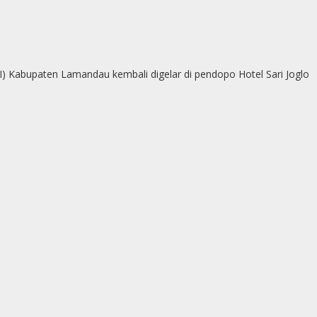
p
g
e
r
) Kabupaten Lamandau kembali digelar di pendopo Hotel Sari Joglo