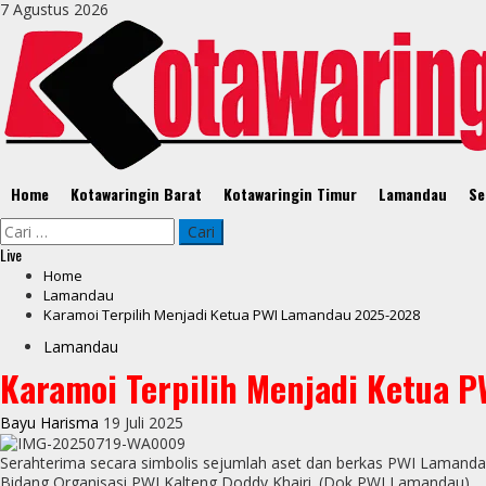
Skip
7 Agustus 2026
to
content
Primary
Home
Kotawaringin Barat
Kotawaringin Timur
Lamandau
Se
Menu
Cari
untuk:
Live
Home
Lamandau
Karamoi Terpilih Menjadi Ketua PWI Lamandau 2025-2028
Lamandau
Karamoi Terpilih Menjadi Ketua 
Bayu Harisma
19 Juli 2025
Serahterima secara simbolis sejumlah aset dan berkas PWI Lamandau
Bidang Organisasi PWI Kalteng Doddy Khairi. (Dok PWI Lamandau)