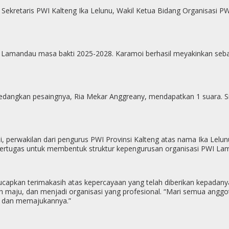
 Sekretaris PWI Kalteng Ika Lelunu, Wakil Ketua Bidang Organisasi P
WI Lamandau masa bakti 2025-2028. Karamoi berhasil meyakinkan se
 Sedangkan pesaingnya, Ria Mekar Anggreany, mendapatkan 1 suara. Si
akni, perwakilan dari pengurus PWI Provinsi Kalteng atas nama Ika L
ertugas untuk membentuk struktur kepengurusan organisasi PWI La
apkan terimakasih atas kepercayaan yang telah diberikan kepadanya
h maju, dan menjadi organisasi yang profesional. “Mari semua an
t, dan memajukannya.”