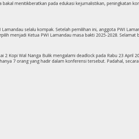
inya bakal menitikberatkan pada edukasi kejurnalistikan, peningka
 PWI Lamandau selalu kompak. Setelah pemilihan ini, anggota PWI L
ilih menjadi Ketua PWI Lamandau masa bakti 2025-2028. Selamat 
tai 2 Kopi Wal Nanga Bulik mengalami deadlock pada Rabu 23 April 2
nya 7 orang yang hadir dalam konferensi tersebut. Padahal, secara