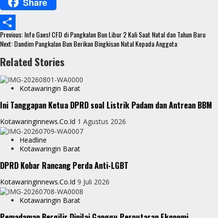
Share
e
i
h
M
b
t
a
e
Continue
o
t
t
s
Previous:
Info Gaes! CFD di Pangkalan Bun Libur 2 Kali Saat Natal dan Tahun Baru
S
Reading
Next:
Dandim Pangkalan Bun Berikan Bingkisan Natal Kepada Anggota
o
e
s
s
h
Related Stories
k
r
A
e
a
p
n
r
Kotawaringin Barat
p
g
e
Ini Tanggapan Ketua DPRD soal Listrik Padam dan Antrean BBM
e
Kotawaringinnews.co.id
1 Agustus 2026
r
Headline
Kotawaringin Barat
DPRD Kobar Rancang Perda Anti-LGBT
Kotawaringinnews.co.id
9 Juli 2026
Kotawaringin Barat
Pemadaman Bergilir Dinilai Ganggu Perputaran Ekonomi