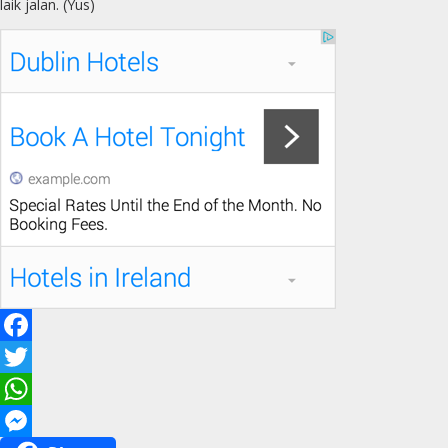
laik jalan. (Yus)
F
a
T
c
w
W