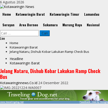
Skip
6 Agustus 2026
to
content
Primary
Home
Kotawaringin Barat
Kotawaringin Timur
Lamandau
Menu
Seruyan
Area Borneo
Sukamara
Murung Raya
Nasional
Cari
untuk:
Live
Home
Kotawaringin Barat
Jelang Nataru, Dishub Kobar Lakukan Ramp Check Bus
Headline
Kotawaringin Barat
Jelang Nataru, Dishub Kobar Lakukan Ramp Check
Bus
Kotawaringinnews.co.id
24 Desember 2022