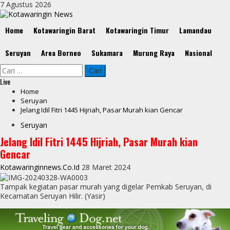
Skip
7 Agustus 2026
to
content
Primary
Home
Kotawaringin Barat
Kotawaringin Timur
Lamandau
Menu
Seruyan
Area Borneo
Sukamara
Murung Raya
Nasional
Cari
untuk:
Live
Home
Seruyan
Jelang Idil Fitri 1445 Hijriah, Pasar Murah kian Gencar
Seruyan
Jelang Idil Fitri 1445 Hijriah, Pasar Murah kian
Gencar
Kotawaringinnews.co.id
28 Maret 2024
Tampak kegiatan pasar murah yang digelar Pemkab Seruyan, di
Kecamatan Seruyan Hilir. (Yasir)