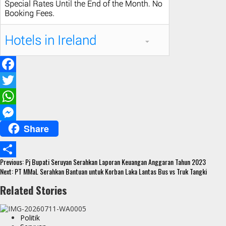
F
a
T
c
w
W
Share
e
i
h
M
b
t
a
e
Continue
o
t
t
s
Previous:
Pj Bupati Seruyan Serahkan Laporan Keuangan Anggaran Tahun 2023
S
Reading
Next:
PT MMaL Serahkan Bantuan untuk Korban Laka Lantas Bus vs Truk Tangki
o
e
s
s
h
Related Stories
k
r
A
e
a
p
n
r
Politik
p
g