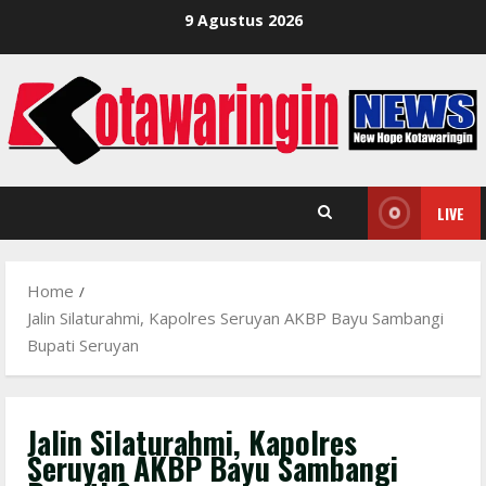
Skip
9 Agustus 2026
to
content
LIVE
Home
Jalin Silaturahmi, Kapolres Seruyan AKBP Bayu Sambangi
Bupati Seruyan
Jalin Silaturahmi, Kapolres
Seruyan AKBP Bayu Sambangi