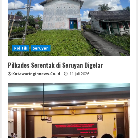
Politik
Seruyan
Pilkades Serentak di Seruyan Digelar
Kotawaringinnews.co.id
11 Juli 2026