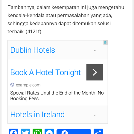
Tambahnya, dalam kesempatan ini juga mengetahu
kendala-kendala atau permasalahan yang ada,
sehingga kedepannya dapat ditemukan solusi
terbaik. (4121f)
F
T
W
M
S