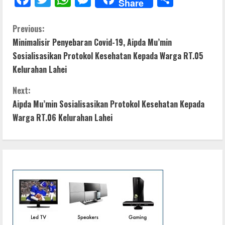
Share
ac
w
h
e
h
e
itt
at
ss
ar
C
Previous:
Minimalisir Penyebaran Covid-19, Aipda Mu’min
b
er
s
e
e
o
Sosialisasikan Protokol Kesehatan Kepada Warga RT.05
o
A
n
n
Kelurahan Lahei
o
p
g
t
Next:
k
p
er
Aipda Mu’min Sosialisasikan Protokol Kesehatan Kepada
i
Warga RT.06 Kelurahan Lahei
n
u
e
R
e