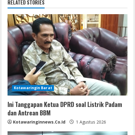
RELATED STORIES
n
u
e
R
e
a
d
Kotawaringin Barat
i
Ini Tanggapan Ketua DPRD soal Listrik Padam
n
dan Antrean BBM
g
Kotawaringinnews.co.id
1 Agustus 2026