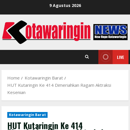
Skip
9 Agustus 2026
to
content
LIVE
Home
Kotawaringin Barat
HUT Kutaringin Ke 414 Dimeriahkan Ragam Aktraksi
Kesenian
Kotawaringin Barat
HUT Kutaringin Ke 414