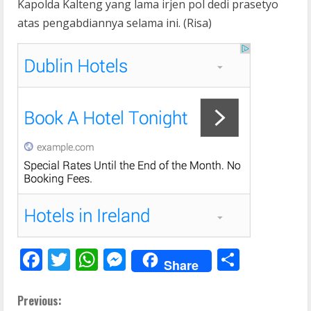
Kapolda Kalteng yang lama irjen pol dedi prasetyo
atas pengabdiannya selama ini. (Risa)
F
T
W
M
S
Share
ac
w
h
e
h
e
itt
at
ss
ar
C
Previous: