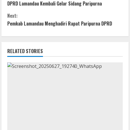
DPRD Lamandau Kembali Gelar Sidang Paripurna
b
er
s
e
e
o
o
A
n
Next:
n
o
p
g
Pemkab Lamandau Menghadiri Rapat Paripurna DPRD
t
k
p
er
i
RELATED STORIES
n
u
e
R
e
a