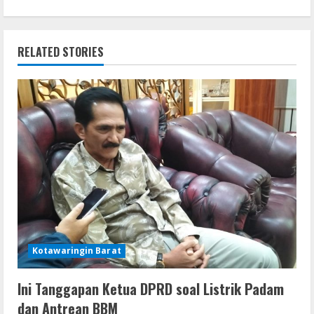
i
n
RELATED STORIES
u
e
R
e
a
d
i
Kotawaringin Barat
n
Ini Tanggapan Ketua DPRD soal Listrik Padam
g
dan Antrean BBM