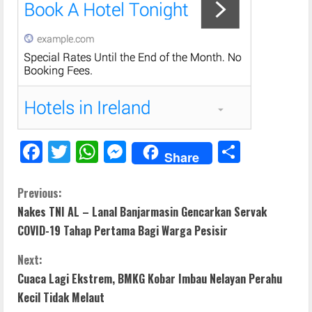
F
T
W
M
S
Share
ac
w
h
e
h
e
itt
at
ss
ar
C
Previous:
Nakes TNI AL – Lanal Banjarmasin Gencarkan Servak
b
er
s
e
e
o
COVID-19 Tahap Pertama Bagi Warga Pesisir
o
A
n
n
o
p
g
Next:
t
Cuaca Lagi Ekstrem, BMKG Kobar Imbau Nelayan Perahu
k
p
er
Kecil Tidak Melaut