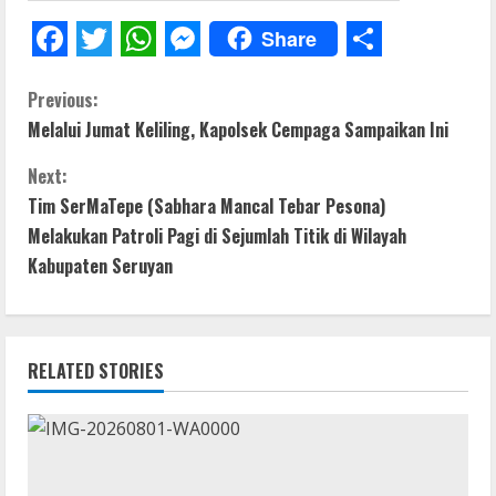
Share
F
T
W
M
S
C
a
w
h
e
h
Previous:
Melalui Jumat Keliling, Kapolsek Cempaga Sampaikan Ini
c
i
a
s
a
o
e
t
t
s
r
Next:
n
b
t
s
e
e
Tim SerMaTepe (Sabhara Mancal Tebar Pesona)
t
Melakukan Patroli Pagi di Sejumlah Titik di Wilayah
o
e
A
n
Kabupaten Seruyan
o
r
p
g
i
k
p
e
n
r
RELATED STORIES
u
e
R