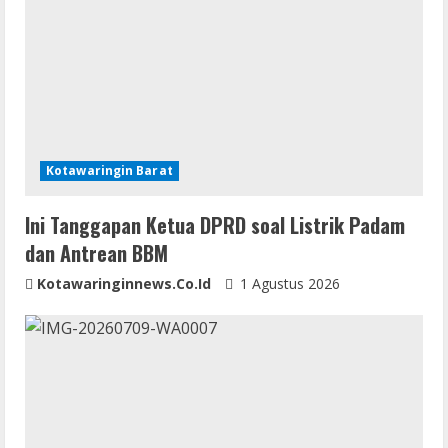
e
a
d
i
Kotawaringin Barat
n
Ini Tanggapan Ketua DPRD soal Listrik Padam
g
dan Antrean BBM
Kotawaringinnews.co.id
1 Agustus 2026