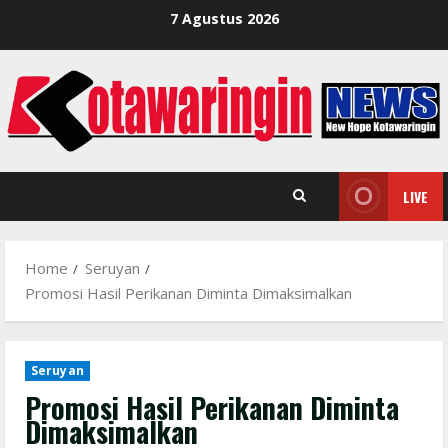
Skip
7 Agustus 2026
to
content
LIVE
Home
Seruyan
Promosi Hasil Perikanan Diminta Dimaksimalkan
Seruyan
Promosi Hasil Perikanan Diminta
Dimaksimalkan