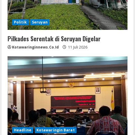
Politik
Seruyan
Pilkades Serentak di Seruyan Digelar
Kotawaringinnews.co.id
11 Juli 2026
Headline
Kotawaringin Barat