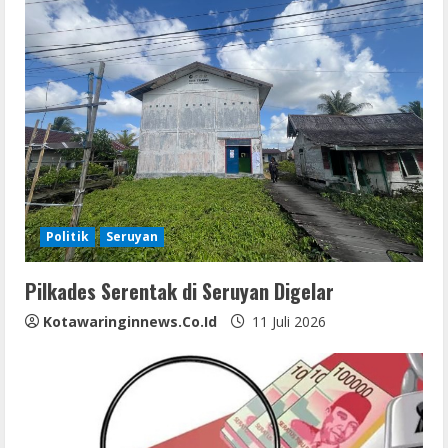
u
e
R
e
a
d
Politik
Seruyan
i
Pilkades Serentak di Seruyan Digelar
n
Kotawaringinnews.co.id
11 Juli 2026
g