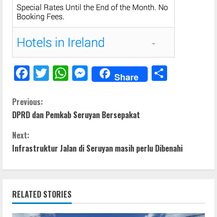
F
T
W
M
S
Share
ac
w
h
e
h
e
itt
at
ss
ar
C
Previous:
DPRD dan Pemkab Seruyan Bersepakat
b
er
s
e
e
o
o
A
n
Next:
n
o
p
g
Infrastruktur Jalan di Seruyan masih perlu Dibenahi
t
k
p
er
i
RELATED STORIES
n