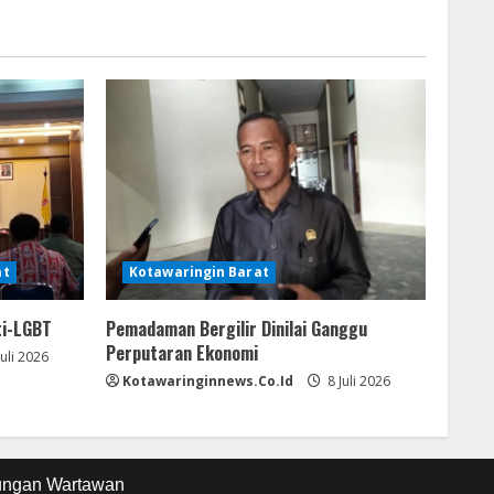
at
Kotawaringin Barat
ti-LGBT
Pemadaman Bergilir Dinilai Ganggu
Perputaran Ekonomi
Juli 2026
Kotawaringinnews.co.id
8 Juli 2026
ungan Wartawan