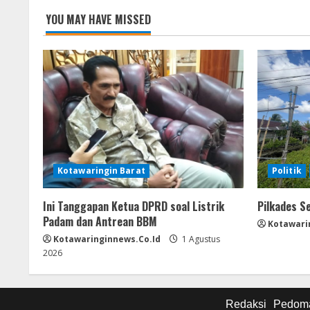
g
YOU MAY HAVE MISSED
Kotawaringin Barat
Politik
Ini Tanggapan Ketua DPRD soal Listrik
Pilkades S
Padam dan Antrean BBM
Kotawari
Kotawaringinnews.co.id
1 Agustus
2026
Redaksi
Pedoma