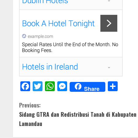
F
T
W
M
S
Share
ac
w
h
e
h
e
itt
at
ss
ar
C
Previous:
b
er
s
e
e
Sidang GTRA dan Redistribusi Tanah di Kabupaten
o
o
A
n
Lamandau
n
o
p
g