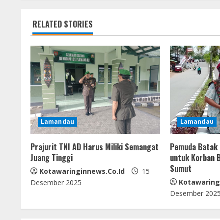
t
k
p
er
RELATED STORIES
i
n
u
e
R
Lamandau
Lamandau
e
Prajurit TNI AD Harus Miliki Semangat
Pemuda Batak 
a
Juang Tinggi
untuk Korban B
Sumut
d
Kotawaringinnews.co.id
15
Kotawaring
Desember 2025
i
Desember 202
n