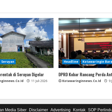
Seruyan
Headline
Kotawaringin Bar
erentak di Seruyan Digelar
DPRD Kobar Rancang Perda An
nginnews.co.id
11 Juli 2026
Kotawaringinnews.co.id
9 
n Media Siber
Disclaimer
Advertising
Kontak
SOP Perlind