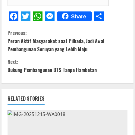
Share
F
T
W
M
S
C
a
w
h
e
h
Previous:
Peran Aktif Masyarakat saat Pilkada, Jadi Awal
c
i
a
s
a
o
Pembangunan Seruyan yang Lebih Maju
e
t
t
s
r
n
b
t
s
e
e
Next:
t
Dukung Pembangunan BTS Tanpa Hambatan
o
e
A
n
o
r
p
g
i
k
p
e
n
RELATED STORIES
r
u
e