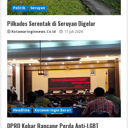
Politik
Seruyan
Pilkades Serentak di Seruyan Digelar
Kotawaringinnews.co.id
11 Juli 2026
Headline
Kotawaringin Barat
DPRD Kobar Rancang Perda Anti-LGBT