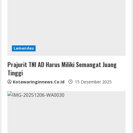
R
e
a
d
i
Lamandau
n
Prajurit TNI AD Harus Miliki Semangat Juang
Tinggi
g
Kotawaringinnews.co.id
15 Desember 2025