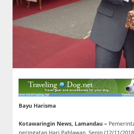
Bayu Harisma
Kotawaringin News, Lamandau –
Pemerint
peringatan Hari Pahlawan, Senin (12/11/2018