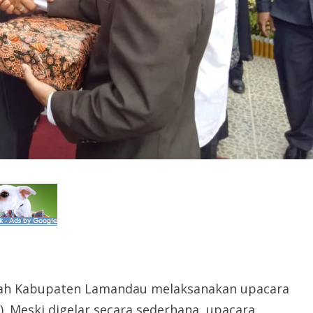
ah Kabupaten Lamandau melaksanakan upacara
). Meski digelar secara sederhana, upacara