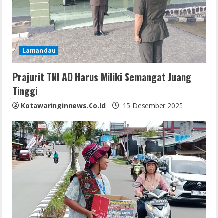
a
d
i
Lamandau
n
Prajurit TNI AD Harus Miliki Semangat Juang
Tinggi
g
Kotawaringinnews.co.id
15 Desember 2025