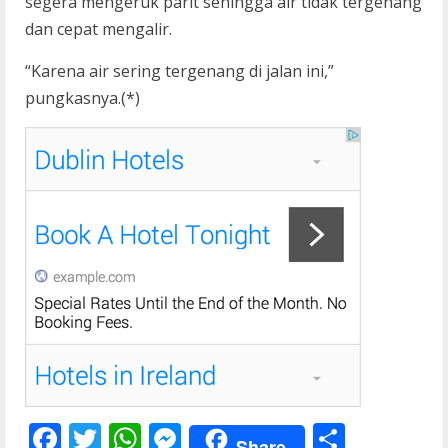
segera mengeruk parit sehingga air tidak tergenang
dan cepat mengalir.
“Karena air sering tergenang di jalan ini,”
pungkasnya.(*)
F
T
W
M
S
Share