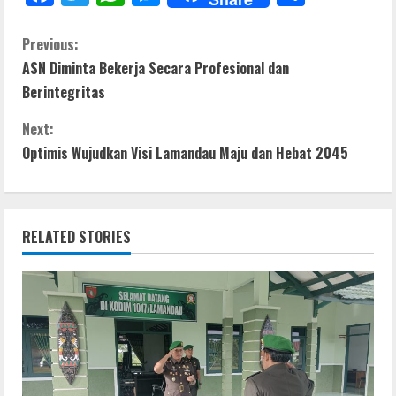
ac
w
h
e
h
e
itt
at
ss
ar
C
Previous:
ASN Diminta Bekerja Secara Profesional dan
b
er
s
e
e
o
Berintegritas
o
A
n
n
o
p
g
Next:
t
Optimis Wujudkan Visi Lamandau Maju dan Hebat 2045
k
p
er
i
n
RELATED STORIES
u
e
R
e