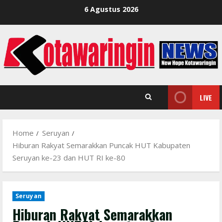
Skip
6 Agustus 2026
to
content
LIVE
Home
Seruyan
Hiburan Rakyat Semarakkan Puncak HUT Kabupaten
Seruyan ke-23 dan HUT RI ke-80
Seruyan
Hiburan Rakyat Semarakkan