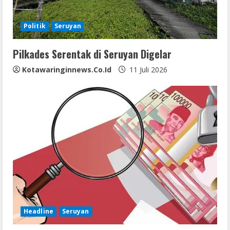
a
d
Politik
Seruyan
i
Pilkades Serentak di Seruyan Digelar
n
Kotawaringinnews.co.id
11 Juli 2026
g
Headline
Seruyan