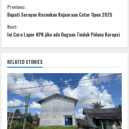
F
T
W
M
S
C
a
w
h
e
h
Previous:
Bupati Seruyan Resmikan Kejuaraan Catur Open 2025
c
i
a
s
a
o
e
t
t
s
r
Next:
n
b
t
s
e
e
Ini Cara Lapor KPK jika ada Dugaan Tindak Pidana Korupsi
t
o
e
A
n
o
r
p
g
i
RELATED STORIES
k
p
e
n
r
u
e
R
e