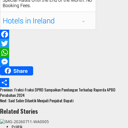
F
a
T
c
w
W
Share
e
i
h
M
b
t
a
e
Continue
o
t
t
s
Previous:
Fraksi-Fraksi DPRD Sampaikan Pandangan Terhadap Raperda APBD
S
Reading
Perubahan 2024
o
e
s
s
Next:
Said Salim Dilantik Menjadi Penjabat Bupati
h
k
r
A
e
Related Stories
a
p
n
r
p
g
Politik