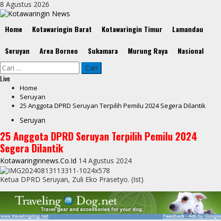
Skip
8 Agustus 2026
to
content
Primary
Home
Kotawaringin Barat
Kotawaringin Timur
Lamandau
Menu
Seruyan
Area Borneo
Sukamara
Murung Raya
Nasional
Cari
untuk:
Live
Home
Seruyan
25 Anggota DPRD Seruyan Terpilih Pemilu 2024 Segera Dilantik
Seruyan
25 Anggota DPRD Seruyan Terpilih Pemilu 2024
Segera Dilantik
Kotawaringinnews.co.id
14 Agustus 2024
Ketua DPRD Seruyan, Zuli Eko Prasetyo. (Ist)