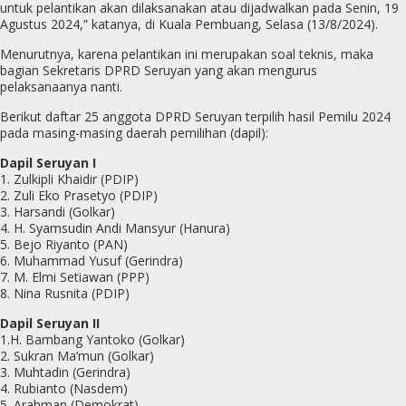
untuk pelantikan akan dilaksanakan atau dijadwalkan pada Senin, 19
Agustus 2024,” katanya, di Kuala Pembuang, Selasa (13/8/2024).
Menurutnya, karena pelantikan ini merupakan soal teknis, maka
bagian Sekretaris DPRD Seruyan yang akan mengurus
pelaksanaanya nanti.
Berikut daftar 25 anggota DPRD Seruyan terpilih hasil Pemilu 2024
pada masing-masing daerah pemilihan (dapil):
Dapil Seruyan I
1. Zulkipli Khaidir (PDIP)
2. Zuli Eko Prasetyo (PDIP)
3. Harsandi (Golkar)
4. H. Syamsudin Andi Mansyur (Hanura)
5. Bejo Riyanto (PAN)
6. Muhammad Yusuf (Gerindra)
7. M. Elmi Setiawan (PPP)
8. Nina Rusnita (PDIP)
Dapil Seruyan II
1.H. Bambang Yantoko (Golkar)
2. Sukran Ma’mun (Golkar)
3. Muhtadin (Gerindra)
4. Rubianto (Nasdem)
5. Arahman (Demokrat)