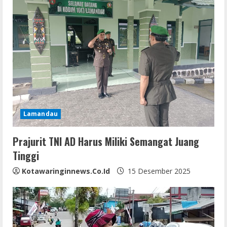
R
e
a
d
i
n
Lamandau
g
Prajurit TNI AD Harus Miliki Semangat Juang
Tinggi
Kotawaringinnews.co.id
15 Desember 2025