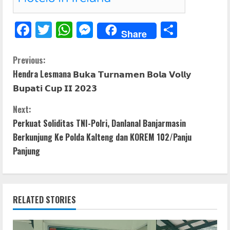
F
T
W
M
S
Share
ac
w
h
e
h
e
itt
at
ss
ar
C
Previous:
Hendra Lesmana 𝗕𝘂𝗸𝗮 𝗧𝘂𝗿𝗻𝗮𝗺𝗲𝗻 𝗕𝗼𝗹𝗮 𝗩𝗼𝗹𝗹𝘆
b
er
s
e
e
o
𝗕𝘂𝗽𝗮𝘁𝗶 𝗖𝘂𝗽 𝗜𝗜 𝟮𝟬𝟮𝟯
o
A
n
n
o
p
g
Next:
t
Perkuat Soliditas TNI-Polri, Danlanal Banjarmasin
k
p
er
Berkunjung Ke Polda Kalteng dan KOREM 102/Panju
i
Panjung
n
u
RELATED STORIES
e