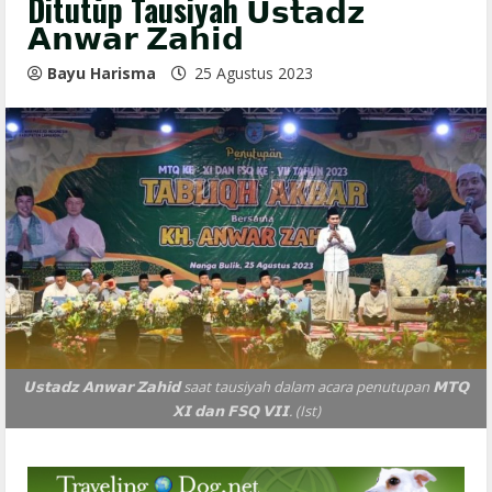
Ditutup Tausiyah 𝗨𝘀𝘁𝗮𝗱𝘇
𝗔𝗻𝘄𝗮𝗿 𝗭𝗮𝗵𝗶𝗱
Bayu Harisma
25 Agustus 2023
𝗨𝘀𝘁𝗮𝗱𝘇 𝗔𝗻𝘄𝗮𝗿 𝗭𝗮𝗵𝗶𝗱 saat tausiyah dalam acara penutupan 𝗠𝗧𝗤
𝗫𝗜 𝗱𝗮𝗻 𝗙𝗦𝗤 𝗩𝗜𝗜. (Ist)