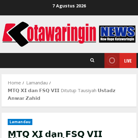
Skip
7 Agustus 2026
to
content
LIVE
Home
Lamandau
𝗠𝗧𝗤 𝗫𝗜 𝗱𝗮𝗻 𝗙𝗦𝗤 𝗩𝗜𝗜 Ditutup Tausiyah 𝗨𝘀𝘁𝗮𝗱𝘇
𝗔𝗻𝘄𝗮𝗿 𝗭𝗮𝗵𝗶𝗱
Lamandau
𝗠𝗧𝗤 𝗫𝗜 𝗱𝗮𝗻 𝗙𝗦𝗤 𝗩𝗜𝗜