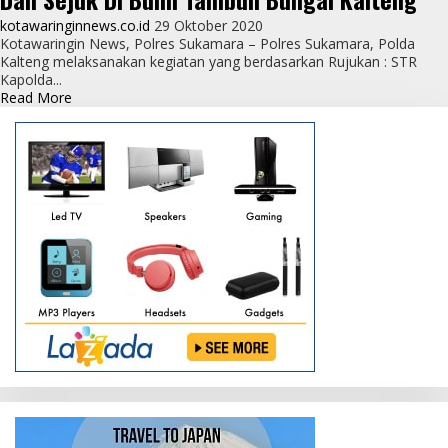
kotawaringinnews.co.id
29 Oktober 2020
Kotawaringin News, Polres Sukamara – Polres Sukamara, Polda
Kalteng melaksanakan kegiatan yang berdasarkan Rujukan : STR
Kapolda...
Read
Read More
more
about
Sat
Intelkam
Polres
Sukamara
Laksanakan
Giat
Deklarasi
Damai
Ciptakan
Pilkada
Damai
Dan
Sejuk
Di
Bumi
Tambun
Bungai