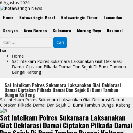
Skip
6 Agustus 2026
to
content
Primary
Home
Kotawaringin Barat
Kotawaringin Timur
Lamandau
Menu
Seruyan
Area Borneo
Sukamara
Murung Raya
Nasional
Cari
untuk:
Live
Home
Sat Intelkam Polres Sukamara Laksanakan Giat Deklarasi
Damai Ciptakan Pilkada Damai Dan Sejuk Di Bumi Tambun
Bungai Kalteng
Sat Intelkam Polres Sukamara Laksanakan Giat Deklarasi
Damai Ciptakan Pilkada Damai Dan Sejuk Di Bumi Tambun
Bungai Kalteng
Sat Intelkam Polres Sukamara Laksanakan Giat Deklarasi Damai
Ciptakan Pilkada Damai Dan Sejuk Di Bumi Tambun Bungai Kalteng
Sat Intelkam Polres Sukamara Laksanakan
Giat Deklarasi Damai Ciptakan Pilkada Damai
Dan Sejuk Di Bumi Tambun Bungai Kalteng