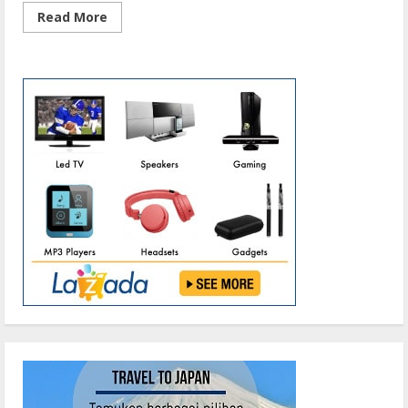
Read
Read More
more
about
Sambangi
Objek
Wisata
di
Hari
Libur,
Polsek
Bukit
Batu
Sosialisasikan
Disiplin
Prokes
Cegah
Covid-
19