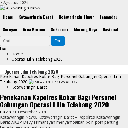
Skip
7 Agustus 2026
to
content
Primary
Home
Kotawaringin Barat
Kotawaringin Timur
Lamandau
Menu
Seruyan
Area Borneo
Sukamara
Murung Raya
Nasional
Cari
untuk:
Live
Home
Operasi Lilin Telabang 2020
Operasi Lilin Telabang 2020
Penekanan Kapolres Kobar Bagi Personel Gabungan Operasi Lilin
Telabang 2020
Kotawaringin Barat
Penekanan Kapolres Kobar Bagi Personel
Gabungan Operasi Lilin Telabang 2020
Calvin
21 Desember 2020
Kotawaringin News, Kotawaringin Barat – Kapolres Kotawaringin
Barat AKBP Devy Firmansyah menyampaikan poin-poin penting
kepada personel gabungan...