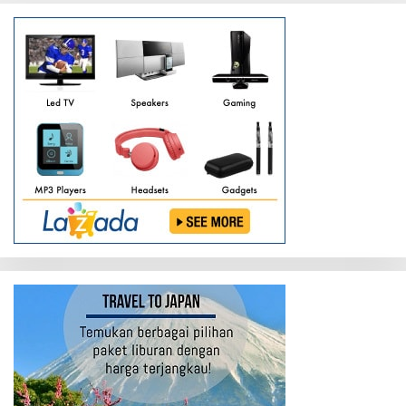
more
about
Polres
Kobar
Laksanakan
Apel
Gelar
Pasukan
Operasi
Lilin
Telabang
Tahun
2020