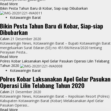
Read
Read More
more
Bikin Pesta Tahun Baru di Kobar, Siap-siap Dibubarkan
about
Penekanan
Kotawaringin Barat
Kapolres
Bikin Pesta Tahun Baru di Kobar, Siap-siap
Kobar
Dibubarkan
Bagi
Personel
Calvin
21 Desember 2020
Gabungan
Kotawaringin News, Kotawaringin Barat – Bupati Kotawaringin Barat
Operasi
mengeluarkan Surat Edaran (SE) no 451/06/Kesra/2020 tentang
Lilin
Perayaan Pesta...
Telabang
Read
Read More
2020
more
Polres Kobar Laksanakan Apel Gelar Pasukan Operasi Lilin Telabang
about
Tahun 2020
Bikin
Kotawaringin Barat
Pesta
Polres Kobar Laksanakan Apel Gelar Pasukan
Tahun
Operasi Lilin Telabang Tahun 2020
Baru
di
Calvin
21 Desember 2020
Kobar,
Kotawaringin News, Kotawaringin Barat – Kepolisian Resort (Polres)
Siap-
Kabupaten Kotawaringin Barat (Kobar) Melaksanakan Apel Gelar
siap
Pasukan Operasi...
Dibubarkan
Read
Read More