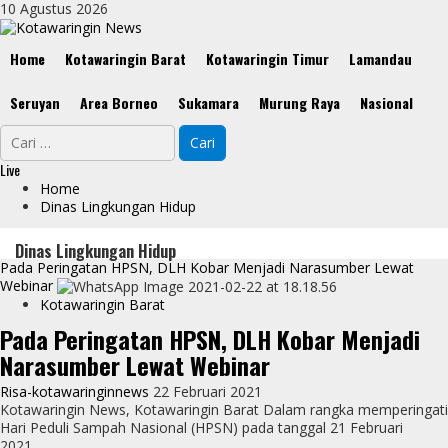
Skip
10 Agustus 2026
to
content
Primary
Home
Kotawaringin Barat
Kotawaringin Timur
Lamandau
Menu
Seruyan
Area Borneo
Sukamara
Murung Raya
Nasional
Cari
untuk:
Live
Home
Dinas Lingkungan Hidup
Dinas Lingkungan Hidup
Pada Peringatan HPSN, DLH Kobar Menjadi Narasumber Lewat
Webinar
Kotawaringin Barat
Pada Peringatan HPSN, DLH Kobar Menjadi
Narasumber Lewat Webinar
Risa-kotawaringinnews
22 Februari 2021
Kotawaringin News, Kotawaringin Barat Dalam rangka memperingati
Hari Peduli Sampah Nasional (HPSN) pada tanggal 21 Februari
2021,...