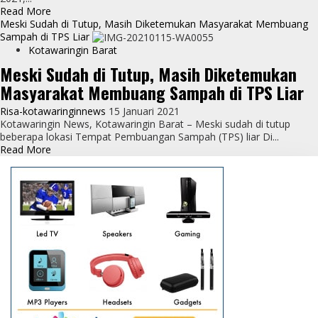
Read
Read More
more
Meski Sudah di Tutup, Masih Diketemukan Masyarakat Membuang
about
Sampah di TPS Liar
Pada
Kotawaringin Barat
Peringatan
Meski Sudah di Tutup, Masih Diketemukan
HPSN,
Masyarakat Membuang Sampah di TPS Liar
DLH
Kobar
Risa-kotawaringinnews
15 Januari 2021
Menjadi
Kotawaringin News, Kotawaringin Barat – Meski sudah di tutup
Narasumber
beberapa lokasi Tempat Pembuangan Sampah (TPS) liar Di...
Lewat
Read
Read More
Webinar
more
about
Meski
Sudah
di
Tutup,
Masih
Diketemukan
Masyarakat
Membuang
Sampah
di
TPS