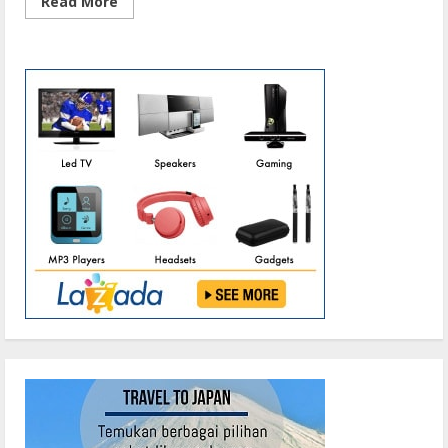
Read
Read More
more
about
Cegah
Covid-
19,
Pengurusan
Dokumen
Kependudukan
Bisa
Dilakukan
Secara
Online