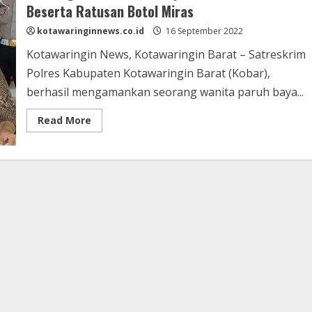
Beserta Ratusan Botol Miras
kotawaringinnews.co.id
16 September 2022
Kotawaringin News, Kotawaringin Barat – Satreskrim
Polres Kabupaten Kotawaringin Barat (Kobar),
berhasil mengamankan seorang wanita paruh baya...
Read
Read More
more
about
Seorang
Wanita
Paruh
Baya
di
Kobar,
di
Amankan
Beserta
Ratusan
Botol
Miras