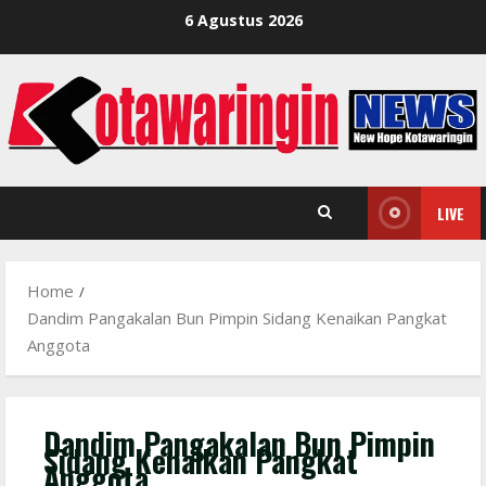
Skip
6 Agustus 2026
to
content
LIVE
Home
Dandim Pangakalan Bun Pimpin Sidang Kenaikan Pangkat
Anggota
Dandim Pangakalan Bun Pimpin
Sidang Kenaikan Pangkat
Anggota