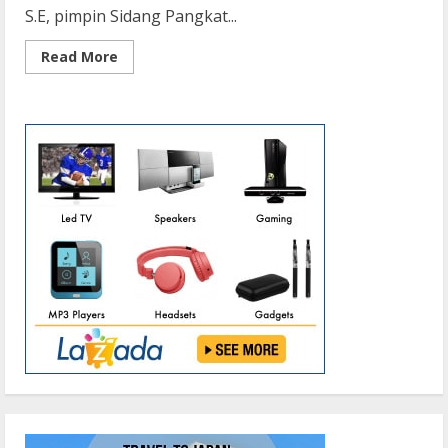
S.E, pimpin Sidang Pangkat...
Read
Read More
more
about
Dandim
Pangakalan
Bun
Pimpin
Sidang
Kenaikan
Pangkat
Anggota