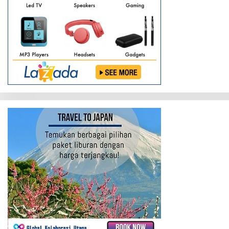
Kobar
Laksanakan
Monitoring
ke
4
Titik
Pos
Penyekatan