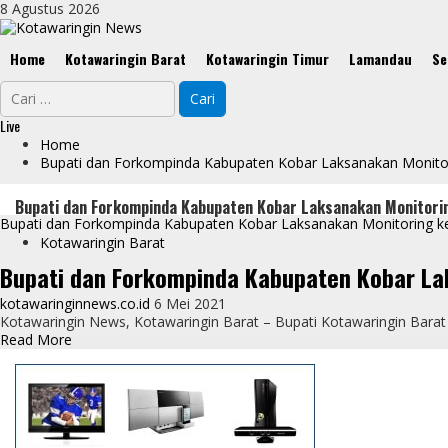
Skip
8 Agustus 2026
to
content
Primary
Home
Kotawaringin Barat
Kotawaringin Timur
Lamandau
Se
Menu
Cari
untuk:
Live
Home
Bupati dan Forkompinda Kabupaten Kobar Laksanakan Monitori
Bupati dan Forkompinda Kabupaten Kobar Laksanakan Monitorin
Bupati dan Forkompinda Kabupaten Kobar Laksanakan Monitoring ke
Kotawaringin Barat
Bupati dan Forkompinda Kabupaten Kobar La
kotawaringinnews.co.id
6 Mei 2021
Kotawaringin News, Kotawaringin Barat – Bupati Kotawaringin Bara
Read
Read More
more
about
Bupati
dan
Forkompinda
Kabupaten