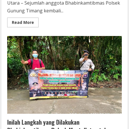
Utara – Sejumlah anggota Bhabinkamtibmas Polsek
Gunung Timang kembali...
Read
Read More
more
about
Begini
Ajakan
Personel
Polsek
Gunung
Timang
Kepada
Warga
Desa
Kandui
Untuk
Antisipasi
Terjadinya
Karhutla
Inilah Langkah yang Dilakukan