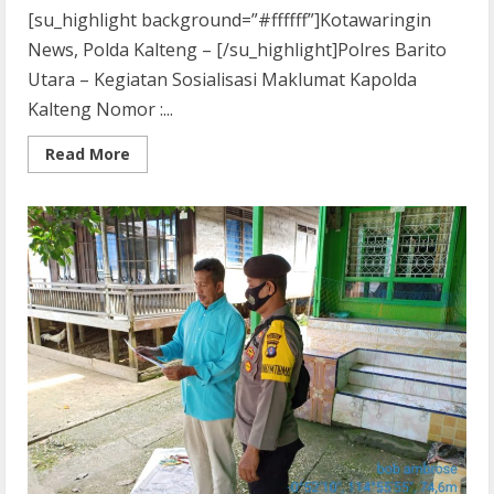
[su_highlight background=”#ffffff”]Kotawaringin
News, Polda Kalteng – [/su_highlight]Polres Barito
Utara – Kegiatan Sosialisasi Maklumat Kapolda
Kalteng Nomor :...
Read
Read More
more
about
Polsek
Teweh
Timur
Sosialisasikan
Maklumat
Kapolda
Tentang
Sanksi
Pembakaran
Hutan
dan
Lahan
Kepada
Sejumlah
Pengguna
Jalan