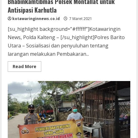
Bhabinkamtibmas Polsek Montallat untuk
Antisipasi Karhutla
kotawaringinnews.co.id
7 Maret 2021
[su_highlight background=”#ffffff”]Kotawaringin
News, Polda Kalteng – [/su_highlight]Polres Barito
Utara – Sosialisasi dan penyuluhan tentang
larangan melakukan Pembakaran...
Read
Read More
more
about
Inilah
Langkah
yang
Dilakukan
Bhabinkamtibmas
Polsek
Montallat
untuk
Antisipasi
Karhutla