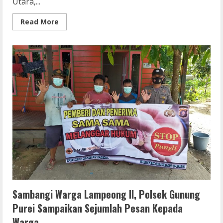
Utara,...
Read
Read More
more
about
Sambangi
Warga
Lampeong
II,
Polsek
Gunung
Purei
Sampaikan
Sejumlah
Pesan
Kepada
Warga
Sambangi Warga Lampeong II, Polsek Gunung
Purei Sampaikan Sejumlah Pesan Kepada
Warga