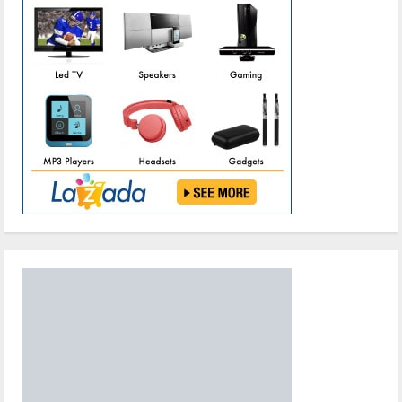
Bhabinkamtibmas
Polsek
Gunung
Timang