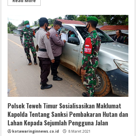
Read
Read More
more
about
Bhabinkamtibmas
Polsek
Teweh
Timur
Gunakan
Media
Spanduk
Sosialisasikan
Stop
Karhutla
Polsek Teweh Timur Sosialisasikan Maklumat
Kapolda Tentang Sanksi Pembakaran Hutan dan
Lahan Kepada Sejumlah Pengguna Jalan
kotawaringinnews.co.id
8 Maret 2021