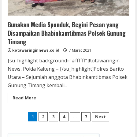
Gunakan Media Spanduk, Begini Pesan yang
Disampaikan Bhabinkamtibmas Polsek Gunung
Timang
kotawaringinnews.co.id
7 Maret 2021
[su_highlight background=”#ffffff”]Kotawaringin
News, Polda Kalteng – [/su_highlight]Polres Barito
Utara – Sejumlah anggota Bhabinkamtibmas Polsek
Gunung Timang kembali...
Read
Read More
more
about
Gunakan
Paginasi
Media
1
2
3
4
…
7
Next
Spanduk,
Begini
pos
Pesan
yang
Disampaikan