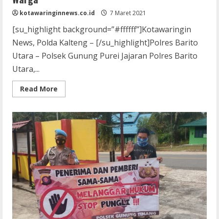
kotawaringinnews.co.id
7 Maret 2021
[su_highlight background=”#ffffff”]Kotawaringin
News, Polda Kalteng – [/su_highlight]Polres Barito
Utara – Polsek Gunung Purei Jajaran Polres Barito
Utara,...
Read
Read More
more
about
Sambangi
Warga
Lampeong
II,
Polsek
Gunung
Purei
Sampaikan
Sejumlah
Pesan
Kepada
Warga