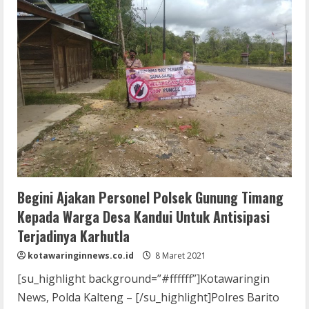
Begini
Pesan
Bhabinkamtimas
Polsek
Gunung
Timang
Kepada
Warga
Desa
Kandui
Begini Ajakan Personel Polsek Gunung Timang
Kepada Warga Desa Kandui Untuk Antisipasi
Terjadinya Karhutla
kotawaringinnews.co.id
8 Maret 2021
[su_highlight background=”#ffffff”]Kotawaringin
News, Polda Kalteng – [/su_highlight]Polres Barito