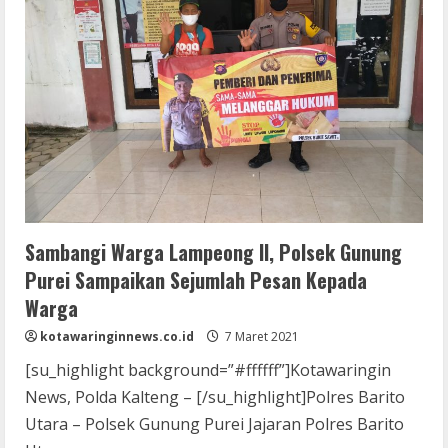
Dalam
Menyapu
Bersih
Pungli
Dengan
Sosialisasi
Bahaya
Pungli
Kepada
Warga
Sambangi Warga Lampeong II, Polsek Gunung
Purei Sampaikan Sejumlah Pesan Kepada
Warga
kotawaringinnews.co.id
7 Maret 2021
[su_highlight background=”#ffffff”]Kotawaringin
News, Polda Kalteng – [/su_highlight]Polres Barito
Utara – Polsek Gunung Purei Jajaran Polres Barito