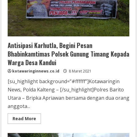
Antisipasi Karhutla, Begini Pesan
Bhabinkamtimas Polsek Gunung Timang Kepada
Warga Desa Kandui
kotawaringinnews.co.id
8 Maret 2021
[su_highlight background=”#ffffff”]Kotawaringin
News, Polda Kalteng – [/su_highlight]Polres Barito
Utara – Bripka Apriawan bersama dengan dua orang
anggota...
Read
Read More
more
about
Antisipasi
Karhutla,