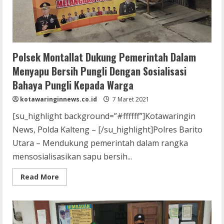
Polsek Montallat Dukung Pemerintah Dalam
Menyapu Bersih Pungli Dengan Sosialisasi
Bahaya Pungli Kepada Warga
kotawaringinnews.co.id
7 Maret 2021
[su_highlight background=”#ffffff”]Kotawaringin
News, Polda Kalteng – [/su_highlight]Polres Barito
Utara – Mendukung pemerintah dalam rangka
mensosialisasikan sapu bersih...
Read
Read More
more
about
Polsek
Montallat
Dukung
Pemerintah