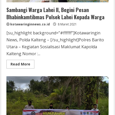
Sambangi Warga Lahei II, Begini Pesan
Bhabinkamtibmas Polsek Lahei Kepada Warga
kotawaringinnews.co.id
8 Maret 2021
[su_highlight background=”#ffffff”]Kotawaringin
News, Polda Kalteng – [/su_highlight]Polres Barito
Utara – Kegiatan Sosialisasi Maklumat Kapolda
Kalteng Nomor :...
Read
Read More
more
about
Sambangi
Warga
Lahei
II,
Begini
Pesan
Bhabinkamtibmas
Polsek
Lahei
Kepada
Warga