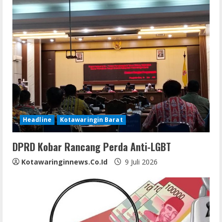
e
R
e
a
d
i
Headline
Kotawaringin Barat
n
DPRD Kobar Rancang Perda Anti-LGBT
g
Kotawaringinnews.co.id
9 Juli 2026