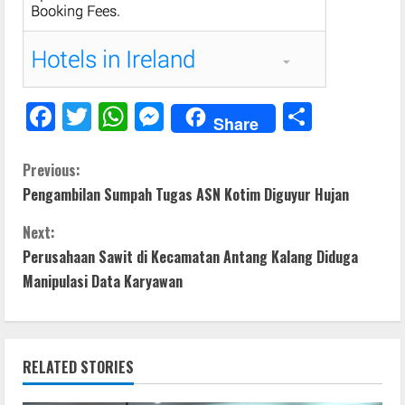
F
T
W
M
S
Share
ac
w
h
e
h
e
itt
at
ss
ar
C
Previous:
Pengambilan Sumpah Tugas ASN Kotim Diguyur Hujan
b
er
s
e
e
o
o
A
n
Next:
n
o
p
g
Perusahaan Sawit di Kecamatan Antang Kalang Diduga
t
Manipulasi Data Karyawan
k
p
er
i
n
RELATED STORIES
u