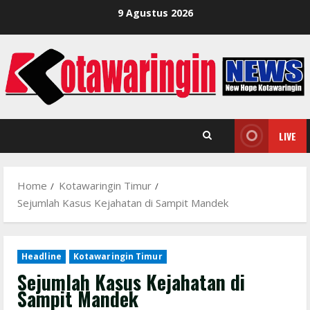
Skip
9 Agustus 2026
to
content
LIVE
Home
Kotawaringin Timur
Sejumlah Kasus Kejahatan di Sampit Mandek
Headline
Kotawaringin Timur
Sejumlah Kasus Kejahatan di
Sampit Mandek