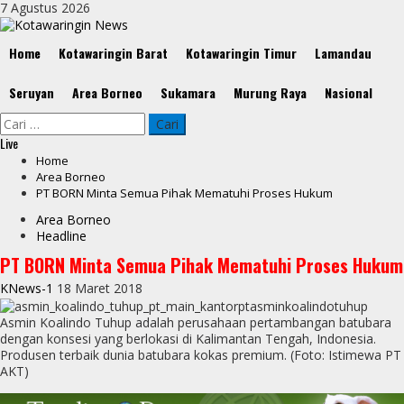
Skip
7 Agustus 2026
to
content
Primary
Home
Kotawaringin Barat
Kotawaringin Timur
Lamandau
Menu
Seruyan
Area Borneo
Sukamara
Murung Raya
Nasional
Cari
untuk:
Live
Home
Area Borneo
PT BORN Minta Semua Pihak Mematuhi Proses Hukum
Area Borneo
Headline
PT BORN Minta Semua Pihak Mematuhi Proses Hukum
KNews-1
18 Maret 2018
Asmin Koalindo Tuhup adalah perusahaan pertambangan batubara
dengan konsesi yang berlokasi di Kalimantan Tengah, Indonesia.
Produsen terbaik dunia batubara kokas premium. (Foto: Istimewa PT
AKT)