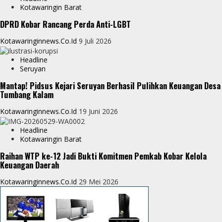
p
g
Kotawaringin Barat
e
e
DPRD Kobar Rancang Perda Anti-LGBT
r
Kotawaringinnews.co.id
9 Juli 2026
Headline
Seruyan
Mantap! Pidsus Kejari Seruyan Berhasil Pulihkan Keuangan Desa
Tumbang Kalam
Kotawaringinnews.co.id
19 Juni 2026
Headline
Kotawaringin Barat
Raihan WTP ke-12 Jadi Bukti Komitmen Pemkab Kobar Kelola
Keuangan Daerah
Kotawaringinnews.co.id
29 Mei 2026