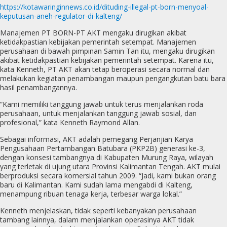
https://kotawaringinnews.co.id/dituding-illegal-pt-born-menyoal-
keputusan-aneh-regulator-di-kalteng/
Manajemen PT BORN-PT AKT mengaku dirugikan akibat
ketidakpastian kebijakan pemerintah setempat. Manajemen
perusahaan di bawah pimpinan Samin Tan itu, mengaku dirugikan
akibat ketidakpastian kebijakan pemerintah setempat. Karena itu,
kata Kenneth, PT AKT akan tetap beroperasi secara normal dan
melakukan kegiatan penambangan maupun pengangkutan batu bara
hasil penambangannya.
“Kami memiliki tanggung jawab untuk terus menjalankan roda
perusahaan, untuk menjalankan tanggung jawab sosial, dan
profesional,” kata Kenneth Raymond Allan.
Sebagai informasi, AKT adalah pemegang Perjanjian Karya
Pengusahaan Pertambangan Batubara (PKP2B) generasi ke-3,
dengan konsesi tambangnya di Kabupaten Murung Raya, wilayah
yang terletak di ujung utara Provinsi Kalimantan Tengah. AKT mulai
berproduksi secara komersial tahun 2009. “Jadi, kami bukan orang
baru di Kalimantan. Kami sudah lama mengabdi di Kalteng,
menampung ribuan tenaga kerja, terbesar warga lokal.”
Kenneth menjelaskan, tidak seperti kebanyakan perusahaan
tambang lainnya, dalam menjalankan operasinya AKT tidak