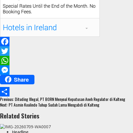
F
a
T
c
w
W
Share
e
i
h
M
b
t
a
e
Continue
o
t
t
s
Previous:
Dituding Illegal, PT BORN Menyoal Keputusan Aneh Regulator di Kalteng
S
Reading
Next:
PT Asmin Koalindo Tuhup Sudah Lama Mengabdi di Kalteng
o
e
s
s
h
Related Stories
k
r
A
e
a
p
n
r
Headline